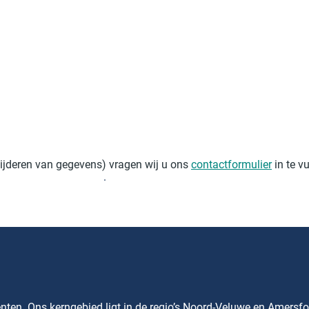
ijderen van gegevens) vragen wij u ons
contactformulier
in te v
Contactformulier
ten. Ons kerngebied ligt in de regio’s Noord-Veluwe en Amersfo