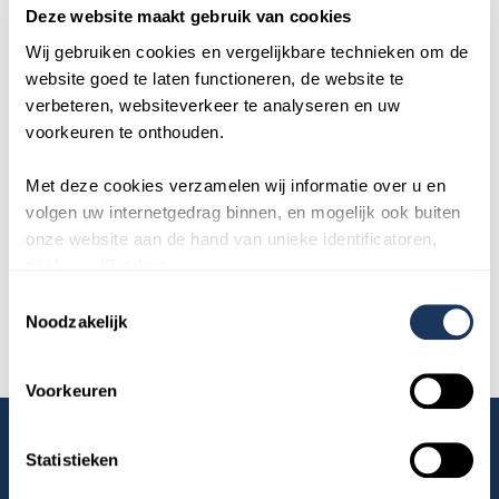
Deze website maakt gebruik van cookies
Utrecht
Wij gebruiken cookies en vergelijkbare technieken om de 
Huren in de vrije sector
website goed te laten functioneren, de website te 
verbeteren, websiteverkeer te analyseren en uw 
Meer weten over
voorkeuren te onthouden.
Urgentie
Met deze cookies verzamelen wij informatie over u en 
Nieuwe woning huren
volgen uw internetgedrag binnen, en mogelijk ook buiten 
ValidSign
onze website aan de hand van unieke identificatoren, 
zoals uw IP-adres.
Woningruil
Wij delen gegevens aan twintig partners, zoals partners 
Toestemmingsselectie
voor reparatieverzoeken, gemeenten en zorginstellingen. 
Noodzakelijk
Deze partners kunnen deze gegevens combineren met 
andere informatie die u aan ze heeft verstrekt of die ze 
Voorkeuren
hebben verzameld op basis van uw gebruik van hun 
services.
Statistieken
Omnia Wonen
Lees hierover meer in onze 
privacyverklaring
 en ons 